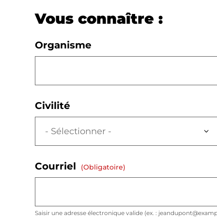
Vous connaître :
Organisme
Civilité
Courriel
(obligatoire)
Saisir une adresse électronique valide (ex. : jeandupont@exam